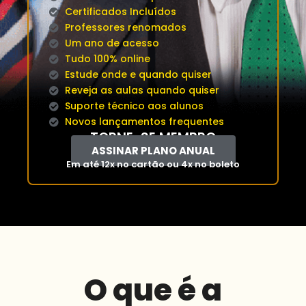
Certificados Incluídos
Professores renomados
Um ano de acesso
Tudo 100% online
Estude onde e quando quiser
Reveja as aulas quando quiser
Suporte técnico aos alunos
Novos lançamentos frequentes
TORNE-SE MEMBRO
ASSINAR PLANO ANUAL
Em até 12x no cartão ou 4x no boleto
O que é a