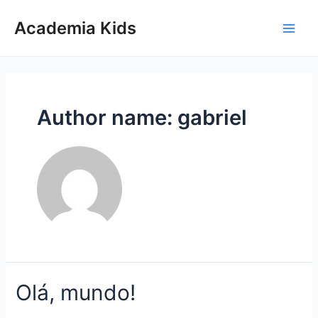
Ir
para
Academia Kids
Main
o
conteúdo
Men
Author name: gabriel
Olá, mundo!